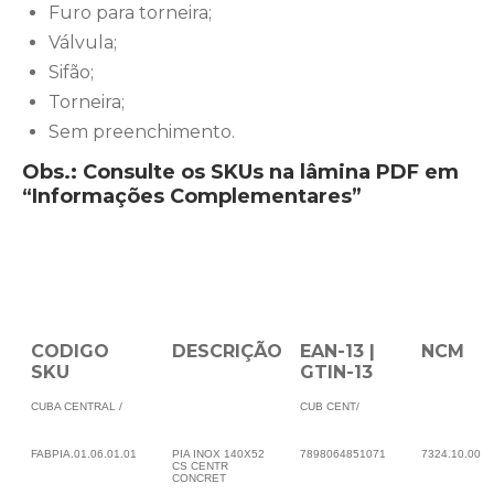
Furo para torneira;
Válvula;
Sifão;
Torneira;
Sem preenchimento.
Obs.: Consulte os SKUs na lâmina PDF em
“Informações Complementares”
CODIGO
DESCRIÇÃO
EAN-13 |
NCM
SKU
GTIN-13
CUBA CENTRAL /
CUB CENT/
FABPIA.01.06.01.01
PIA INOX 140X52
7898064851071
7324.10.00
CS CENTR
CONCRET