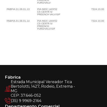
PREENCH
FURO/VALV
FABPIA.01.06.01.13
PIA INOX 140X52
7324.10.00
CS CENTR S/
PREENCH VALV/SIF
FABPIA.01.06.01.14
PIA INOX 140X52
7324.10.00
CS CENTR S/
PREENCH
FURO/VALV/SIF
Fábrica
Estrada Municipal Vereador Tica
Bertolotti, 1427, Rodeio, Extrema -
MG
CEP: 37.646-052
(35) 9 9969-2164
Departamento Comercial