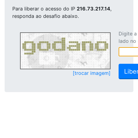
Para liberar o acesso
do IP
216.73.217.14
,
responda ao desafio abaixo.
Digite 
lado no
[trocar imagem]