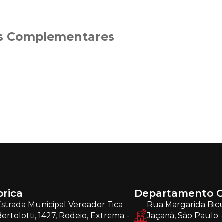
s Complementares
brica
Departamento C
strada Municipal Vereador Tica
Rua Margarida Bic
ertolotti, 1427, Rodeio, Extrema -
Jaçanã, São Paulo 