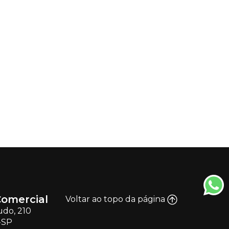
omercial
Voltar ao topo da página
udo, 210
-SP