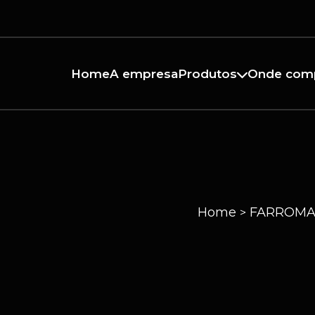
Home
A empresa
Produtos
Onde com
Home
FARROMAN
>