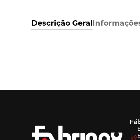
Descrição Geral
Informaçõe
Fá
E
B