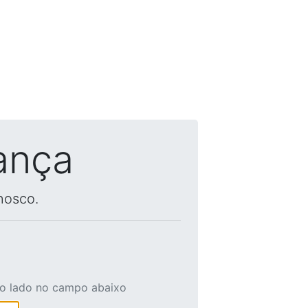
ança
nosco.
ao lado no campo abaixo