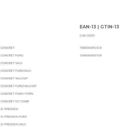
EAN-13 | GTIN-13
CUB CENT/
R CONCRET
7898064851019
R CONCRET FURO
7898064850708
R CONCRET VALV
R CONCRET FURO/VALV
 CONCRET VALV/SIF
R CONCRET FURO/VALV/SIF
TR CONCRET FURO+TORN
R CONCRET KIT COMP
R S/ PREENCH
R S/ PREENCH FURO
 S/ PREENCH VALV