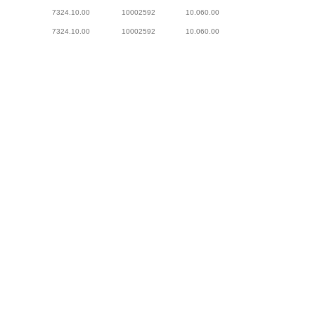
7324.10.00
10002592
10.060.00
7324.10.00
10002592
10.060.00
7324.10.00
10002592
10.060.00
omercial
Voltar ao topo da página
udo, 210
-SP