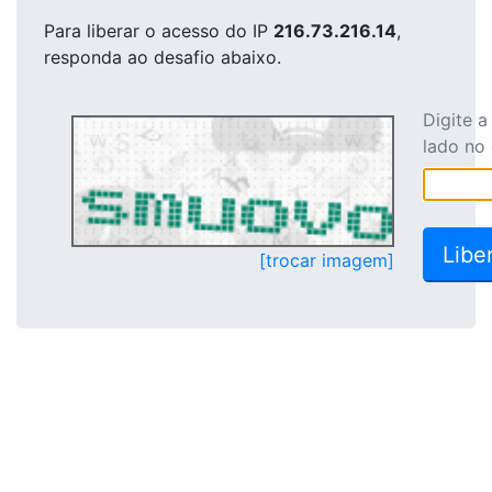
Para liberar o acesso
do IP
216.73.216.14
,
responda ao desafio abaixo.
Digite 
lado no
[trocar imagem]