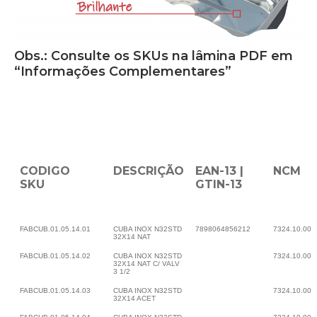
Obs.: Consulte os SKUs na lâmina PDF em
“Informações Complementares”
CODIGO
DESCRIÇÃO
EAN-13 |
NCM
SKU
GTIN-13
FABCUB.01.05.14.01
CUBA INOX N32STD
7898064856212
7324.10.00
32X14 NAT
FABCUB.01.05.14.02
CUBA INOX N32STD
7324.10.00
32X14 NAT C/ VALV
3 1/2
FABCUB.01.05.14.03
CUBA INOX N32STD
7324.10.00
32X14 ACET