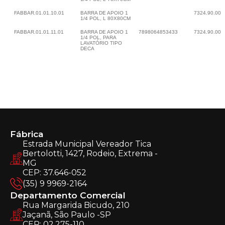
FABBAR.01.01.10.01
BARRA DE APOIO 1
7324.90.00
1/4 POL, L 80X80CM
FABBAR.01.01.11.01
BARRA DE APOIO 1
7898064853433
7324.90.00
1/4 POL, PARA
LAVATÓRIO TIPO
DECA
Fábrica
Estrada Municipal Vereador Tica
Bertolotti, 1427, Rodeio, Extrema -
MG
CEP: 37.646-052
(35) 9 9969-2164
Departamento Comercial
Rua Margarida Bicudo, 210
Jaçanã, São Paulo -SP
CEP: 02.275-110