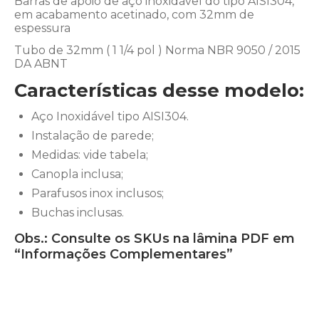
Barras de apoio de aço inoxidável do tipo AISI304,
em acabamento acetinado, com 32mm de
espessura
Tubo de 32mm ( 1 1/4 pol ) Norma NBR 9050 / 2015
DA ABNT
Características desse modelo:
Aço Inoxidável tipo AISI304.
Instalação de parede;
Medidas: vide tabela;
Canopla inclusa;
Parafusos inox inclusos;
Buchas inclusas.
Obs.: Consulte os SKUs na lâmina PDF em
“Informações Complementares”