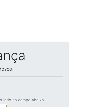
ança
nosco.
ao lado no campo abaixo