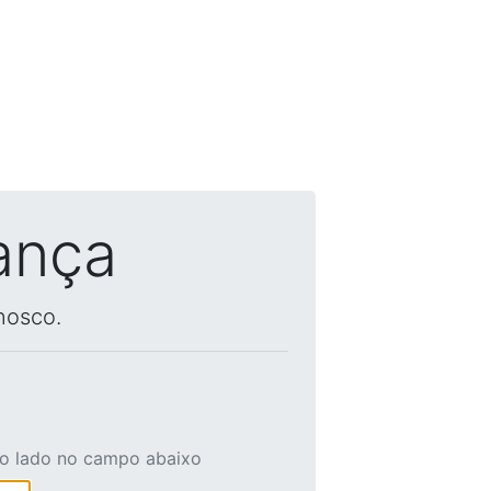
ança
nosco.
ao lado no campo abaixo